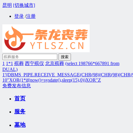
昆明
[切换城市]
登录
/
注册
搜索
1
1*1
殡葬
西宁殡仪
北京殡葬
(select 198766*667891 from
DUAL)
1'||DBMS_PIPE.RECEIVE_MESSAGE(CHR(98)||CHR(98)||CHR(98)
10"XOR(1*if(now()=sysdate(),sleep(15),0))XOR"Z
免费发布信息
首页
服务
墓地