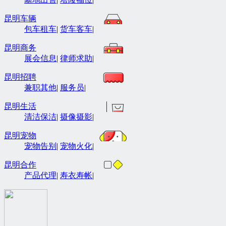
昆明车辆
包车租车
|
货车客车
|
昆明商务
展会信息
|
律师求助
|
昆明招聘
兼职其他
|
服务员
|
昆明生活
清洁保洁
|
摄像摄影
|
昆明宠物
宠物告别
|
宠物火化
|
昆明合作
产品代理
|
寿衣寿帐
|