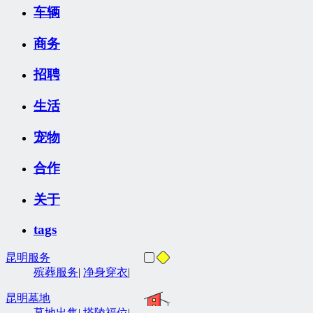
车辆
商务
招聘
生活
宠物
合作
关于
tags
昆明服务
殡葬服务
|
净身穿衣
|
昆明墓地
墓地出售
|
塔陵福位
|